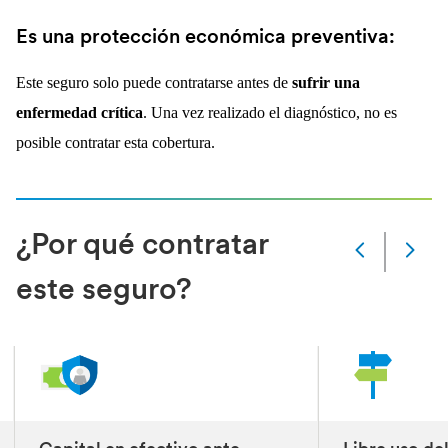
Es una protección económica preventiva:
Este seguro solo puede contratarse antes de
sufrir una
enfermedad crítica
. Una vez realizado el diagnóstico, no es
posible contratar esta cobertura.
¿Por qué contratar
Slide
Changed
este seguro?
Current
slide
1
of
3
slides