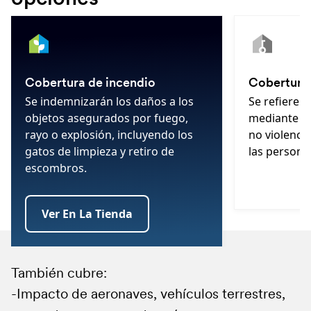
a
4
a
a
Cobertura de incendio
Cobertura 
Se indemnizarán los daños a los
Se refiere a
objetos asegurados por fuego,
mediante ac
rayo o explosión, incluyendo los
no violenci
gatos de limpieza y retiro de
las persona
escombros.
Ver En La Tienda
También cubre:
También cubre:·
También cubre:
Se entiende por hechos privados aquellos que
-Impacto de aeronaves, vehículos terrestres,
-Las pérdidas o daños ocurridos al mobiliario a
Cristales colocados en posición vertical.
no se vinculan con actividad profesional,