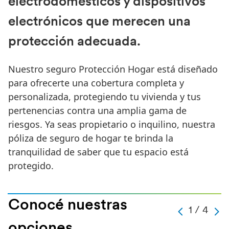
electrodomésticos y dispositivos
electrónicos que merecen una
protección adecuada.
Nuestro seguro Protección Hogar está diseñado
para ofrecerte una cobertura completa y
personalizada, protegiendo tu vivienda y tus
pertenencias contra una amplia gama de
riesgos. Ya seas propietario o inquilino, nuestra
póliza de seguro de hogar te brinda la
tranquilidad de saber que tu espacio está
protegido.
Conocé nuestras
a
1 / 4
a
a
a
1
opciones