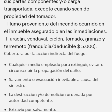
sus partes componentes y/o carga
consecuencia de tales hechos o su tentativa.
industrial, comercial o laboral de ningún tipo.
transportada, excepto cuando sean de
-Daños producidos al edificio en ocasión del
Comprende la responsabilidad civil hacia
propiedad del tomador.
hurto o de su tentativa (hasta 15% de la suma
terceros derivada de la condición de
- Humo proveniente del incendio ocurrido en
total).
propietario, en una comunidad de
el inmueble asegurado o en las inmediaciones.
propietarios, por la proporción
-Huracán, vendaval, ciclón, tornado, granizo y
correspondiente a la unidad asegurada.
terremoto (franquicia/deducible $ 5.000).
Quedan cubiertos:
Cobertura por la acción indirecta del fuego:
Los escapes de gas, incendios , explosiones
o descargas eléctricas, y la responsabilidad
Cualquier medio empleado para extinguir, evitar o
civil emergente de la tenencia de animales
circunscribir la propagación del daño.
domésticos, excluidas las enfermedades
Salvamento o evacuación inevitable a causa del
que pudieran transmitir.
siniestro.
La destrucción y/o demolición ordenada por
autoridad competente.
Extravío por salvamento.